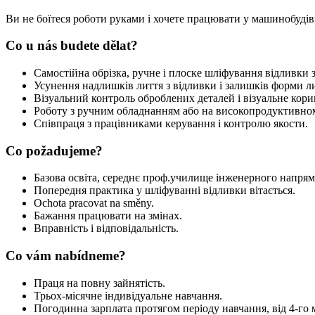
Ви не боїтеся роботи руками і хочете працювати у машинобудів
Co u nás budete dělat?
Самостійна обрізка, ручне і плоске шліфування відливки з
Усунення надлишків лиття з відливки і залишків форми ли
Візуальний контроль оброблених деталей і візуальне кори
Роботу з ручним обладнанням або на високопродуктивном
Співпраця з працівниками керування і контролю якости.
Co požadujeme?
Базова освіта, середнє проф.училище інженерного напрямк
Попередня практика у шліфуванні відливки вітається.
Ochota pracovat na směny.
Бажання працювати на змінах.
Вправність і відповідальність.
Co vám nabídneme?
Праця на повну зайнятість.
Трьох-місячне індивідуальне навчання.
Погодинна зарплата протягом періоду навчання, від 4-го м