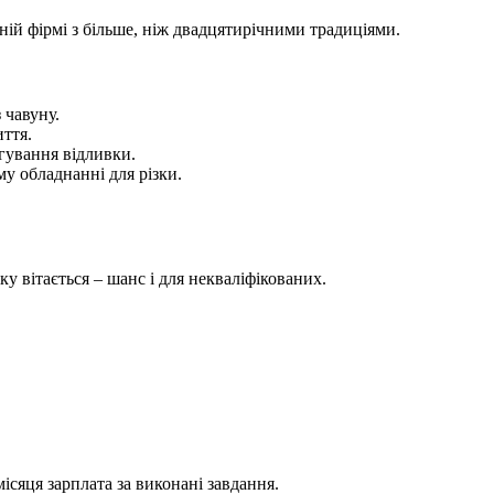
ній фірмі з більше, ніж двадцятирічними традиціями.
 чавуну.
ття.
гування відливки.
у обладнанні для різки.
у вітається – шанс і для некваліфікованих.
ісяця зарплата за виконані завдання.