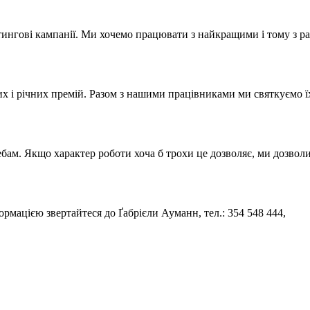
тингові кампанії. Ми хочемо працювати з найкращими і тому з р
і річних премій. Разом з нашими працівниками ми святкуємо їх ю
бам. Якщо характер роботи хоча б трохи це дозволяє, ми дозволи
рмацією звертайтеся до Ґабрієли Ауманн, тел.: 354 548 444,