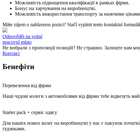
Можливість підвищення кваліфікації в рамках фірми.
Бонус на харчування на виробництві.
Можливість використання транспорту за нижчими цінами
Máte zájem o nabízenou pozici? Stačí vyplnit tento kontaktní formulář
Odpovědět na volné
pracovní místo
Не вибрали з пропозиції позицій? Не страшно. Залиште нам конт
Контакт
Бенефіти
Перевезення від фірми
Наші чудові колеги з автомобілями від фірми тебе відвезуть ма
Starter pack + сервіс одягу
Для наших нових колег на виробництві у нас є пакунок початкі
ґудзиками.