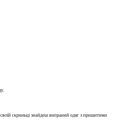
у.
 у своїй скриньці знайдеш випраний одяг з пришитими